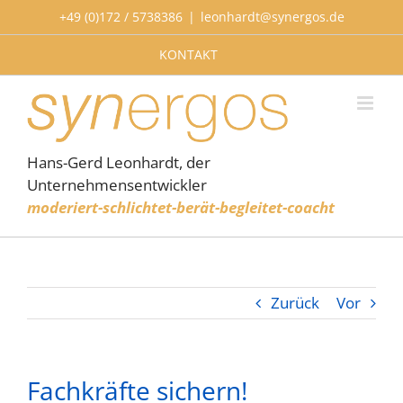
Zum
+49 (0)172 / 5738386
|
leonhardt@synergos.de
Inhalt
springen
KONTAKT
Hans-Gerd Leonhardt, der
Unternehmensentwickler
moderiert-schlichtet-berät-begleitet-coacht
Zurück
Vor
Fachkräfte sichern!