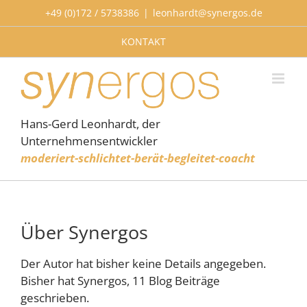
Zum
+49 (0)172 / 5738386
|
leonhardt@synergos.de
Inhalt
springen
KONTAKT
Hans-Gerd Leonhardt, der
Unternehmensentwickler
moderiert-schlichtet-berät-begleitet-coacht
Über
Synergos
Der Autor hat bisher keine Details angegeben.
Bisher hat Synergos, 11 Blog Beiträge
geschrieben.