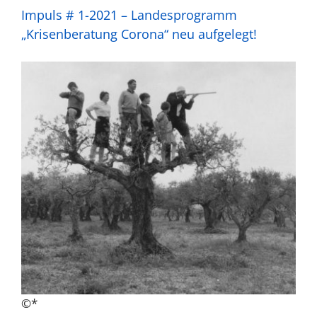
Impuls # 1-2021 – Landesprogramm
„Krisenberatung Corona“ neu aufgelegt!
©*